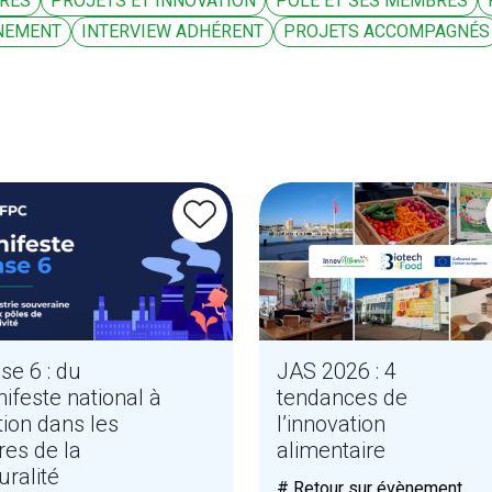
ÈRES
PROJETS ET INNOVATION
PÔLE ET SES MEMBRES
NEMENT
INTERVIEW ADHÉRENT
PROJETS ACCOMPAGNÉS
se 6 : du
JAS 2026 : 4
ifeste national à
tendances de
ction dans les
l’innovation
ères de la
alimentaire
uralité
# Retour sur évènement