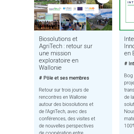
Biosolutions et
Int
AgriTech : retour sur
Inn
une mission
en 
exploratoire en
# In
Wallonie
Bog 
# Pôle et ses membres
proj
Retour sur trois jours de
tran
rencontres en Wallonie
de la
autour des biosolutions et
solu
de l’AgriTech, avec des
Nous
conférences, des visites et
maté
de nouvelles perspectives
100%
de coopération entre