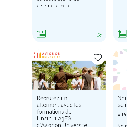
acteurs français...
Recrutez un
Nou
alternant avec les
sei
formations de
# Pô
l’Institut AgES
d’Avignon Université
Nou