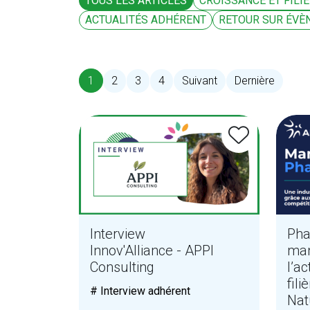
TOUS LES ARTICLES
CROISSANCE ET FILI
ACTUALITÉS ADHÉRENT
RETOUR SUR ÉVÈ
1
2
3
4
Suivant
Dernière
(current)
Interview
Pha
Innov'Alliance - APPI
man
Consulting
l’a
fili
# Interview adhérent
Nat