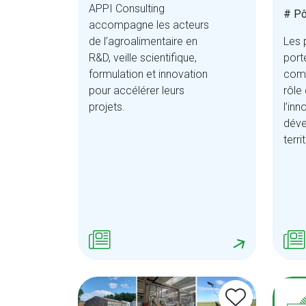
APPI Consulting
# Pô
accompagne les acteurs
de l’agroalimentaire en
Les 
R&D, veille scientifique,
port
formulation et innovation
comm
pour accélérer leurs
rôle
projets.
l’inn
dév
terri