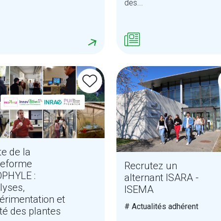
des...
te de la
teforme
Recrutez un
PHYLE :
alternant ISARA -
lyses,
ISEMA
érimentation et
# Actualités adhérent
té des plantes