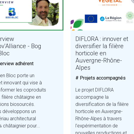
erview
DIFLORA : innover et
ov'Alliance - Bog
diversifier la filière
Bloc
horticole en
Auvergne-Rhône-
terview adhérent
Alpes
en Bloc porte un
# Projets accompagnés
et innovant qui vise à
sformer les coproduits
Le projet DIFLORA
 filière châtaigne en
accompagne la
tions biosourcés.
diversification de la filière
 développons un
horticole en Auvergne-
riau architectural
Rhône-Alpes à travers
 châtaignier pour...
l'expérimentation de
nouvelles productions et