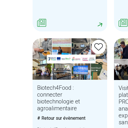
Biotech4Food :
Visi
connecter
pla
biotechnologie et
PRO
agroalimentaire
ana
exp
# Retour sur évènement
san