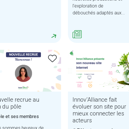
l'exploration de
débouchés adaptés aux...
velle recrue au
Innov’Alliance fait
n du pôle
évoluer son site pour
mieux connecter les
le et ses membres
acteurs
s sommes heureux de