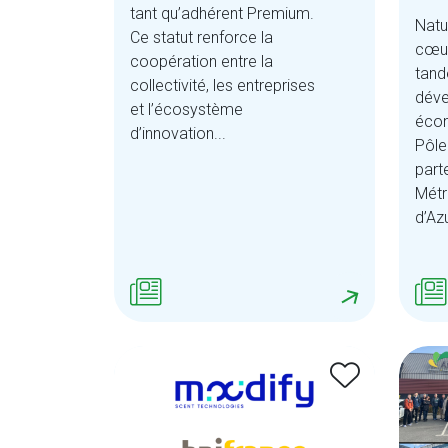
tant qu’adhérent Premium.
Natu
Ce statut renforce la
cœur 
coopération entre la
tand
collectivité, les entreprises
dév
et l’écosystème
écon
d’innovation...
Pôle
part
Métr
d’Azu