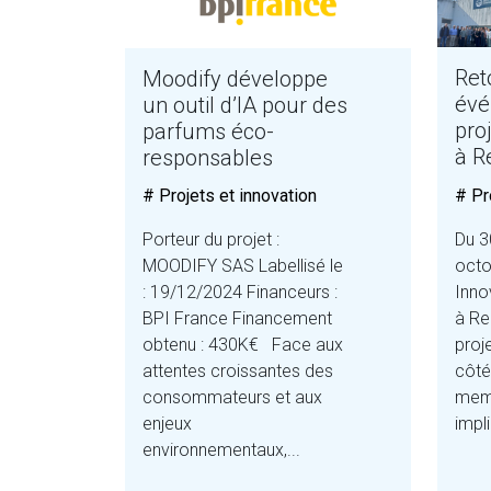
Ret
Moodify développe
évé
un outil d’IA pour des
pro
parfums éco-
à R
responsables
# Pr
# Projets et innovation
Du 3
Porteur du projet :
octo
MOODIFY SAS Labellisé le
Inno
: 19/12/2024 Financeurs :
à Re
BPI France Financement
proj
obtenu : 430K€ Face aux
côté
attentes croissantes des
mem
consommateurs et aux
impl
enjeux
environnementaux,...