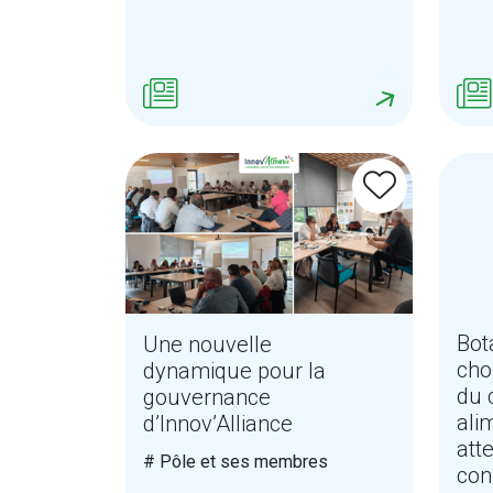
Bot
Une nouvelle
choi
dynamique pour la
du 
gouvernance
ali
d’Innov’Alliance
att
# Pôle et ses membres
co