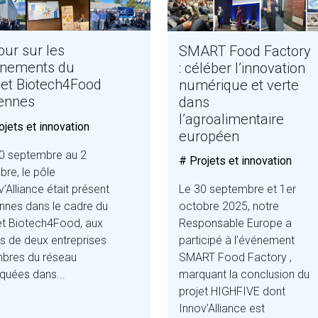
our sur les
SMART Food Factory
nements du
: céléber l’innovation
jet Biotech4Food
numérique et verte
ennes
dans
l’agroalimentaire
ojets et innovation
européen
0 septembre au 2
# Projets et innovation
bre, le pôle
v’Alliance était présent
Le 30 septembre et 1er
nnes dans le cadre du
octobre 2025, notre
et Biotech4Food, aux
Responsable Europe a
s de deux entreprises
participé à l’événement
bres du réseau
SMART Food Factory ,
iquées dans...
marquant la conclusion du
projet HIGHFIVE dont
Innov’Alliance est