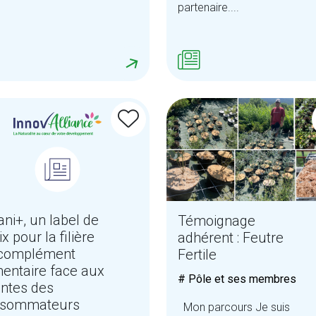
partenaire....
ani+, un label de
Témoignage
x pour la filière
adhérent : Feutre
complément
Fertile
mentaire face aux
# Pôle et ses membres
entes des
nsommateurs
Mon parcours Je suis