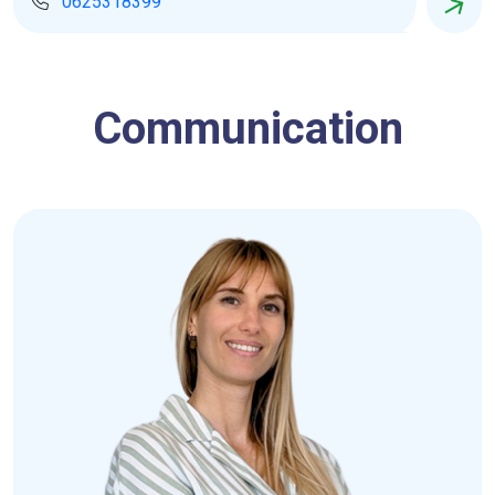
0625318399
Communication