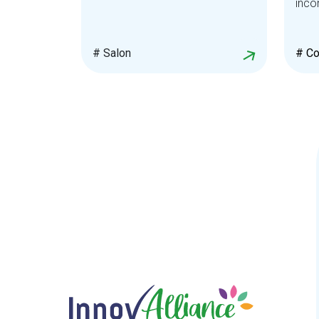
inco
# Salon
# Co