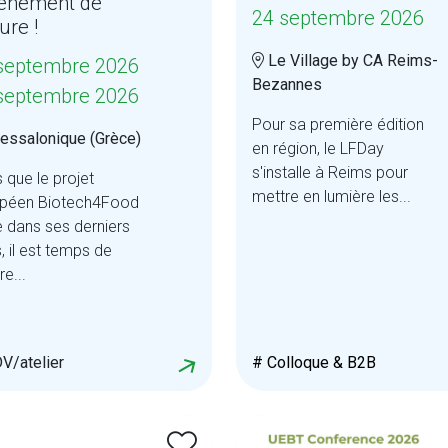
vénement de
24 septembre 2026
ure !
Le Village by CA Reims-
septembre 2026
Bezannes
septembre 2026
Pour sa première édition
essalonique (Grèce)
en région, le LFDay
s'installe à Reims pour
s que le projet
mettre en lumière les...
péen Biotech4Food
e dans ses derniers
, il est temps de
e...
V/atelier
# Colloque & B2B