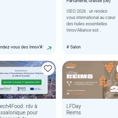
Parfumerie, Grasse (06)
ISEO 2026 : un rendez-
vous international au cœur
des huiles essentielles
Innov’Alliance est...
ndez-vous des Innov'Alliés
# Salon
tech4Food : rdv à
LFDay
ssalonique pour
Reims