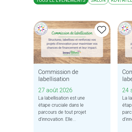
TOUS LE ÉVÉNEMENTS
SALON
RDV/ATEL
Commission de
Com
labellisation
labe
27 août 2026
24 
La labellisation est une
La la
étape cruciale dans le
étap
parcours de tout projet
parc
d’innovation. Elle...
d’inn