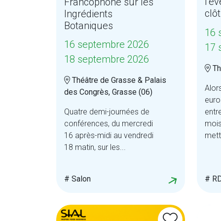
l’é
Francophone sur les
clôt
Ingrédients
Botaniques
16 
16 septembre 2026
17 
18 septembre 2026
Th
Théâtre de Grasse & Palais
Alor
des Congrès, Grasse (06)
euro
entr
Quatre demi-journées de
mois
conférences, du mercredi
mettr
16 après-midi au vendredi
18 matin, sur les...
# Salon
# RD