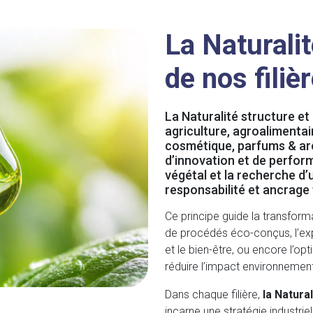
La Naturali
de nos filiè
La Naturalité structure et r
agriculture, agroalimenta
cosmétique, parfums & a
d’innovation et de perform
végétal et la recherche d’u
responsabilité et ancrage t
Ce principe guide la transfor
de procédés éco-conçus, l’expl
et le bien-être, ou encore l’o
réduire l’impact environnement
Dans chaque filière,
la Natura
incarne une stratégie industriel