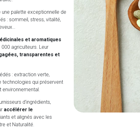
fre une palette exceptionnelle de
 : sommeil, stress, vitalité,
cheveux…
édicinales et aromatiques
 000 agriculteurs. Leur
ngagées, transparentes et
dés : extraction verte,
e technologies qui préservent
act environnemental.
ournisseurs d’ingrédients,
ur
accélérer le
ciants et alignés avec les
re et Naturalité.