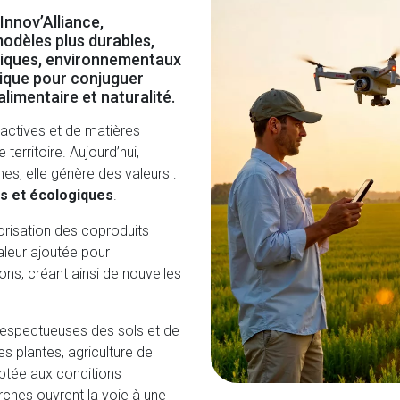
’Innov’Alliance,
 modèles plus durables,
atiques, environnementaux
égique pour conjuguer
imentaire et naturalité.
 actives et de matières
 territoire. Aujourd’hui,
es, elle génère des valeurs :
es et écologiques
.
orisation des coproduits
aleur ajoutée pour
ions
, créant ainsi de nouvelles
 respectueuses des sols et de
es plantes, agriculture de
aptée aux conditions
ches ouvrent la voie à une