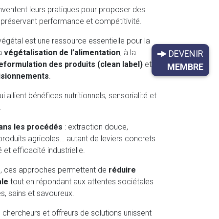
éinventent leurs pratiques pour proposer des
n préservant performance et compétitivité.
végétal est une ressource essentielle pour la
la
végétalisation de l’alimentation
, à la
DEVENIR
eformulation des produits (clean label)
et à
MEMBRE
visionnements
.
ui allient bénéfices nutritionnels, sensorialité et
.
dans les procédés
: extraction douce,
roduits agricoles… autant de leviers concrets
 et efficacité industrielle.
, ces approches permettent de
réduire
ale
tout en répondant aux attentes sociétales
s, sains et savoureux.
s, chercheurs et offreurs de solutions unissent