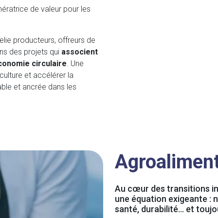
ératrice de valeur pour les
elie producteurs, offreurs de
ns des projets qui
associent
conomie circulaire
. Une
culture et accélérer la
able et ancrée dans les
Agroaliment
Au cœur des transitions ind
une équation exigeante : na
santé, durabilité… et toujo