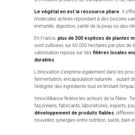
Le végétal en est la ressource phare
. Il of
molécules actives répondant à des besoins variés
immunité, digestion, santé de la peau ou des 
En France,
plus de 300 espèces de plantes m
sont cultivées sur 60 000 hectares par plus de 6
valorisation repose sur des
filières locales e
durables
.
L’innovation s’exprime également dans les procé
fermentation, encapsulation naturelle… autant d
l’intégrité des ingrédients tout en limitant l’imp
Innov’Alliance fédère les acteurs de la filière : f
façonniers, fabricants, laboratoires, experts, po
développement de produits fiables
, différen
nouvelles synergies entre nutrition, santé, bien-êt