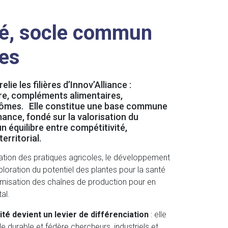
té, socle commun
res
elie les filières d’Innov’Alliance :
ire, compléments alimentaires,
rômes. Elle constitue une base commune
ance, fondé sur la valorisation du
n équilibre entre compétitivité,
erritorial.
mation des pratiques agricoles, le développement
oration du potentiel des plantes pour la santé
ptimisation des chaînes de production pour en
al.
lité devient un levier de différenciation
: elle
le durable et fédère chercheurs, industriels et