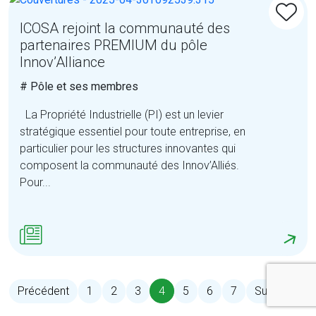
ICOSA rejoint la communauté des
partenaires PREMIUM du pôle
Innov’Alliance
# Pôle et ses membres
La Propriété Industrielle (PI) est un levier
stratégique essentiel pour toute entreprise, en
particulier pour les structures innovantes qui
composent la communauté des Innov’Alliés.
Pour...
4
Précédent
1
2
3
5
6
7
Suivant
D
(current)