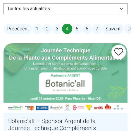
4
Précédent
1
2
3
5
6
7
Suivant
D
(current)
Botanic’all – Sponsor Argent de la
Journée Technique Compléments