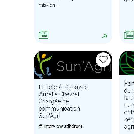
enco
mission...
Par
En tête à tête avec
du 
Aurélie Chevrel,
la t
Chargée de
num
communication
ent
Sun'Agri
sec
agr
# Interview adhérent