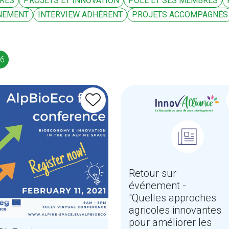
ÈRES
PROJETS ET INNOVATION
PÔLE ET SES MEMBRES
NEMENT
INTERVIEW ADHÉRENT
PROJETS ACCOMPAGNÉS
6
(current)
Retour sur
événement -
"Quelles approches
agricoles innovantes
pour améliorer les