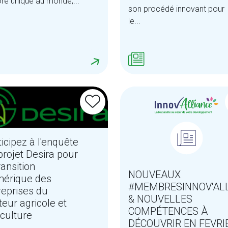
re unique au monde,...
son procédé innovant pour
le...
ticipez à l'enquête
projet Desira pour
ransition
NOUVEAUX
érique des
#MEMBRESINNOV'AL
reprises du
& NOUVELLES
teur agricole et
COMPÉTENCES À
iculture
DÉCOUVRIR EN FEVRIE