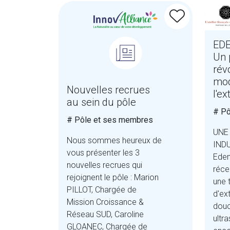
EDE
Un 
rév
mod
Nouvelles recrues
l'e
au sein du pôle
# Pô
# Pôle et ses membres
UNE
Nous sommes heureux de
IND
vous présenter les 3
Eden
nouvelles recrues qui
réce
rejoignent le pôle : Marion
une 
PILLOT, Chargée de
d'ex
Mission Croissance &
douc
Réseau SUD, Caroline
ultr
GLOANEC, Chargée de