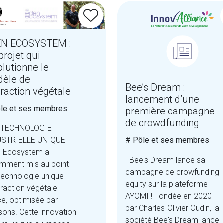
N ECOSYSTEM :
projet qui
olutionne le
èle de
Bee’s Dream :
xtraction végétale
lancement d’une
le et ses membres
première campagne
de crowdfunding
 TECHNOLOGIE
# Pôle et ses membres
USTRIELLE UNIQUE
 Ecosystem a
Bee's Dream lance sa
mment mis au point
campagne de crowfunding
technologie unique
equity sur la plateforme
traction végétale
AYOMI ! Fondée en 2020
e, optimisée par
par Charles-Olivier Oudin, la
asons. Cette innovation
société Bee's Dream lance