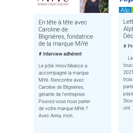
Let
En tête à tête avec
Alp
Caroline de
Déc
Blignières, fondatrice
de la marque MiYé
# Pr
# Interview adhérent
Le p
touch
Le pôle Innov’Alliance a
2021
accompagné la marque
troi
MiYé. Rencontre avec
part
Caroline de Blignières,
pays
gérante de l’entreprise.
Slové
Pouvez-vous nous parler
ont..
de votre marque MiYé ?
Avec Anna, mon...