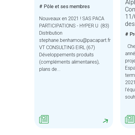
Alp
# Pôle et ses membres
Con
11/
Nouveaux en 2021 ! SAS PACA
des
PARTICIPATIONS - HYPER U (83)
Distribution
# Pr
stephane.benhamou@pacapart.fr
Cher
VT CONSULTING EIRL (67)
anné
Développements produits
proj
(compléments alimentaires),
Espa
plans de...
term
2021
l'éq
souh