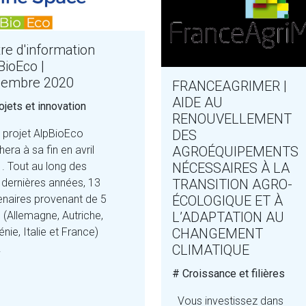
tre d'information
BioEco |
embre 2020
FRANCEAGRIMER |
AIDE AU
ojets et innovation
RENOUVELLEMENT
DES
rojet AlpBioEco
AGROÉQUIPEMENTS
era à sa fin en avril
NÉCESSAIRES À LA
. Tout au long des
TRANSITION AGRO-
s dernières années, 13
ÉCOLOGIQUE ET À
enaires provenant de 5
L’ADAPTATION AU
 (Allemagne, Autriche,
CHANGEMENT
nie, Italie et France)
CLIMATIQUE
.
# Croissance et filières
Vous investissez dans