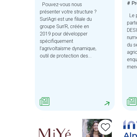
# Pr
Pouvez-vous nous
présenter votre structure ?
Le p
Sun’Agri est une filiale du
part
groupe Sun’R, créée en
DESI
2019 pour développer
numé
spécifiquement
du s
l’agrivoltaïsme dynamique,
agri
outil de protection des...
enqu
mené