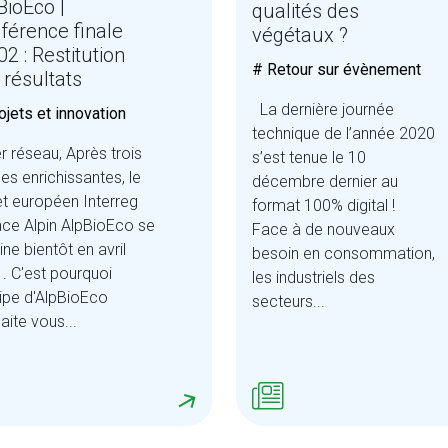
BioEco |
qualités des
férence finale
végétaux ?
02 : Restitution
# Retour sur évènement
 résultats
La dernière journée
ojets et innovation
technique de l’année 2020
 réseau, Après trois
s’est tenue le 10
es enrichissantes, le
décembre dernier au
et européen Interreg
format 100% digital !
ce Alpin AlpBioEco se
Face à de nouveaux
ine bientôt en avril
besoin en consommation,
. C'est pourquoi
les industriels des
uipe d'AlpBioEco
secteurs...
aite vous...