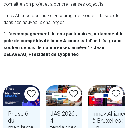
connaître son projet et à concrétiser ses objectifs.
Innov'Alliance continue d'encourager et soutenir la société
dans ses nouveaux challenges !
" L’accompagnement de nos partenaires, notamment le
pôle de compétitivité Innov'Aliance est d’un très grand
soutien depuis de nombreuses années." - Jean
DELAVEAU, Président de Lyophitec
Phase 6 :
JAS 2026 :
Innov’Alliance
du
4
à Bruxelles :
manifeste
tendances
un