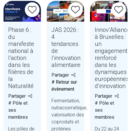
Phase 6 :
JAS 2026 :
Innov’Alliance
du
4
à Bruxelles :
manifeste
tendances
un
national à
de
engagement
l’action
l’innovation
renforcé
dans les
alimentaire
dans les
filières de
dynamiques
Partager
la
européennes
# Retour sur
Naturalité
d’innovation
évènement
Partager
Partager
Fermentation,
# Pôle et
# Pôle et
nutracosmétique,
ses
ses
valorisation des
membres
membres
coproduits et
Les pôles de
protéines
Du 22 au 24