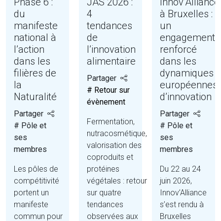
Phase 6 :
JAS 2026 :
Innov’Alliance
du
4
à Bruxelles :
manifeste
tendances
un
national à
de
engagement
l’action
l’innovation
renforcé
dans les
alimentaire
dans les
filières de
dynamiques
Partager
la
européennes
# Retour sur
Naturalité
d’innovation
évènement
Partager
Partager
Fermentation,
# Pôle et
# Pôle et
nutracosmétique,
ses
ses
valorisation des
membres
membres
coproduits et
Les pôles de
protéines
Du 22 au 24
compétitivité
végétales : retour
juin 2026,
portent un
sur quatre
Innov’Alliance
manifeste
tendances
s’est rendu à
commun pour
observées aux
Bruxelles