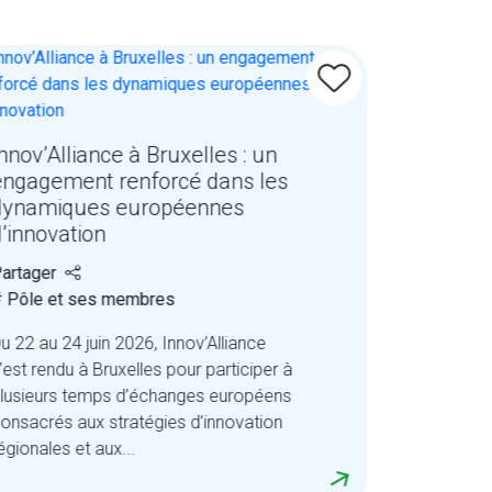
Biosoluti
nnov’Alliance à Bruxelles : un
sur une 
engagement renforcé dans les
Wallonie
dynamiques européennes
Partager
d’innovation
# Pôle et
artager
Retour sur 
 Pôle et ses membres
Wallonie au
u 22 au 24 juin 2026, Innov’Alliance
l’AgriTech
’est rendu à Bruxelles pour participer à
visites et 
lusieurs temps d’échanges européens
coopération
onsacrés aux stratégies d’innovation
égionales et aux...