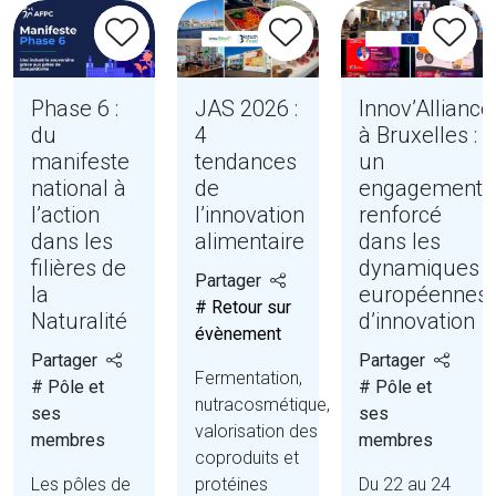
Phase 6 :
JAS 2026 :
Innov’Alliance
du
4
à Bruxelles :
manifeste
tendances
un
national à
de
engagement
l’action
l’innovation
renforcé
dans les
alimentaire
dans les
filières de
dynamiques
Partager
la
européennes
# Retour sur
Naturalité
d’innovation
évènement
Partager
Partager
Fermentation,
# Pôle et
# Pôle et
nutracosmétique,
ses
ses
valorisation des
membres
membres
coproduits et
Les pôles de
protéines
Du 22 au 24