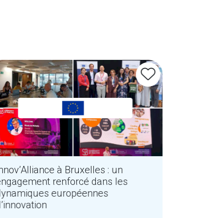
nnov’Alliance à Bruxelles : un
Biosoluti
engagement renforcé dans les
sur une 
dynamiques européennes
Wallonie
d’innovation
Partager