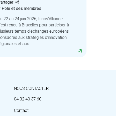
artager
# Pôle et
 Pôle et ses membres
Retour sur 
u 22 au 24 juin 2026, Innov’Alliance
Wallonie au
’est rendu à Bruxelles pour participer à
l’AgriTech
lusieurs temps d’échanges européens
visites et 
onsacrés aux stratégies d’innovation
coopération
égionales et aux...
NOUS CONTACTER
04 32 40 37 60
Contact