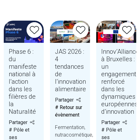
Phase 6 :
JAS 2026 :
Innov’Alliance
du
4
à Bruxelles :
manifeste
tendances
un
national à
de
engagement
l’action
l’innovation
renforcé
dans les
alimentaire
dans les
filières de
dynamiques
Partager
la
européennes
# Retour sur
Naturalité
d’innovation
évènement
Partager
Partager
Fermentation,
# Pôle et
# Pôle et
nutracosmétique,
ses
ses