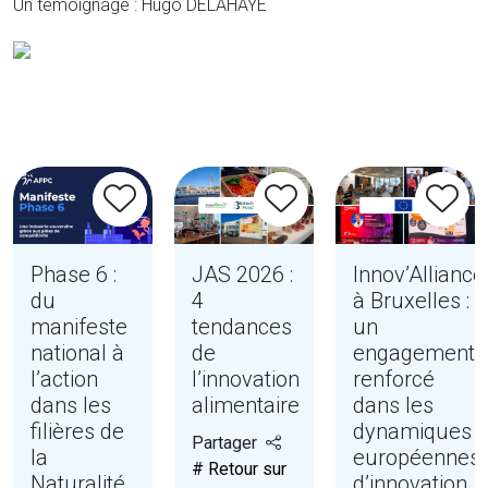
Un témoignage : Hugo DELAHAYE
Phase 6 :
JAS 2026 :
Innov’Alliance
du
4
à Bruxelles :
manifeste
tendances
un
national à
de
engagement
l’action
l’innovation
renforcé
dans les
alimentaire
dans les
filières de
dynamiques
Partager
la
européennes
# Retour sur
Naturalité
d’innovation