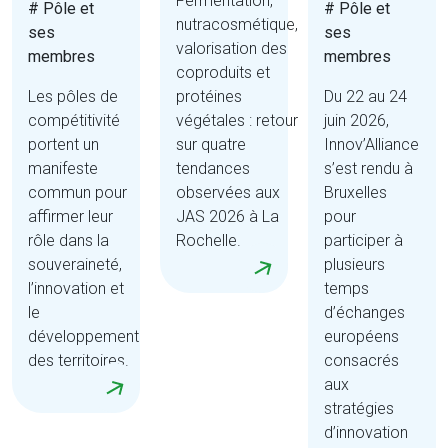
Fermentation,
# Pôle et
# Pôle et
nutracosmétique,
ses
ses
valorisation des
membres
membres
coproduits et
Les pôles de
protéines
Du 22 au 24
compétitivité
végétales : retour
juin 2026,
portent un
sur quatre
Innov’Alliance
manifeste
tendances
s’est rendu à
commun pour
observées aux
Bruxelles
affirmer leur
JAS 2026 à La
pour
rôle dans la
Rochelle.
participer à
souveraineté,
plusieurs
l’innovation et
temps
le
d’échanges
développement
européens
des territoires.
consacrés
aux
stratégies
d’innovation