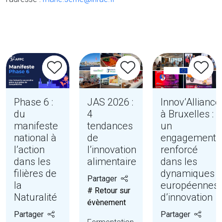
Phase 6 :
JAS 2026 :
Innov’Alliance
du
4
à Bruxelles :
manifeste
tendances
un
national à
de
engagement
l’action
l’innovation
renforcé
dans les
alimentaire
dans les
filières de
dynamiques
Partager
la
européennes
# Retour sur
Naturalité
d’innovation
évènement
Partager
Partager