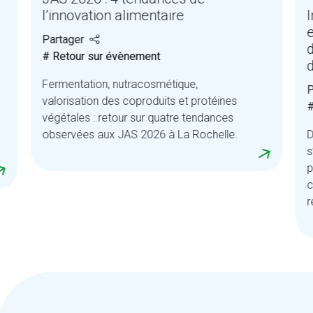
l’innovation alimentaire
I
Partager
# Retour sur évènement
Fermentation, nutracosmétique,
P
valorisation des coproduits et protéines
#
végétales : retour sur quatre tendances
observées aux JAS 2026 à La Rochelle.
D
s
p
c
r