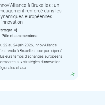
nnov’Alliance à Bruxelles : un
sur une 
engagement renforcé dans les
Wallonie
dynamiques européennes
Partager
d’innovation
# Pôle et
artager
Retour sur 
 Pôle et ses membres
Wallonie au
u 22 au 24 juin 2026, Innov’Alliance
l’AgriTech
’est rendu à Bruxelles pour participer à
visites et 
lusieurs temps d’échanges européens
coopération
onsacrés aux stratégies d’innovation
égionales et aux...