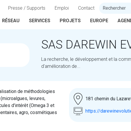
Presse / Supports
Emploi
Contact
RÉSEAU
SERVICES
PROJETS
EUROPE
AGEN
SAS DAREWIN E
La recherche, le développement et la comm
d'amélioration de...
alisation de méthodologies
(microalgues, levures,
181 chemin du Laza
cules d'intérêt (Omega 3 et
https://darewinevolut
entaires, agro, cosmétiques