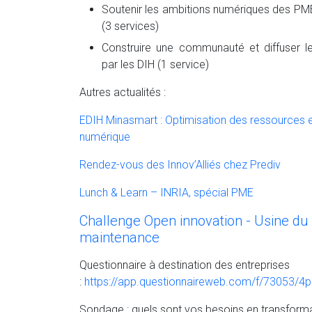
Soutenir les ambitions numériques des PM
(3 services)​
Construire une communauté et diffuser le
par les DIH (1 service)
Autres actualités :
EDIH Minasmart : Optimisation des ressources 
numérique
Rendez-vous des Innov’Alliés chez Prediv
Lunch & Learn – INRIA, spécial PME
Challenge Open innovation - Usine du f
maintenance
Questionnaire à destination des entreprises
:
https://app.questionnaireweb.com/f/73053
Sondage : quels sont vos besoins en transform