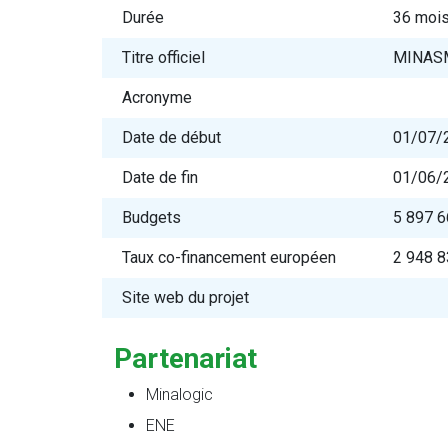
Durée
36 moi
Titre officiel
MINAS
Acronyme
Date de début
01/07/
Date de fin
01/06/
Budgets
5 897 6
Taux co-financement européen
2 948 8
Site web du projet
Partenariat
Minalogic
ENE