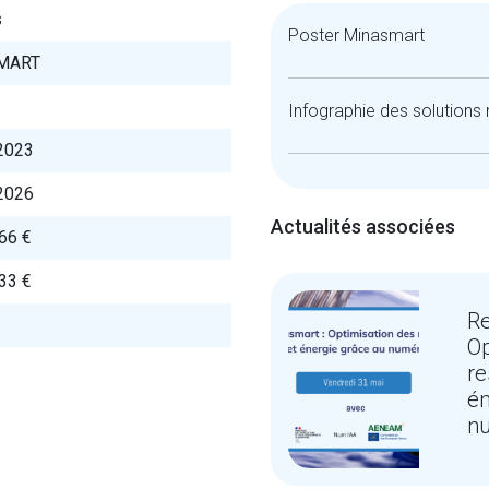
s
Poster Minasmart
MART
Infographie des solutions
2023
2026
Actualités associées
66 €
33 €
Re
Op
re
én
n