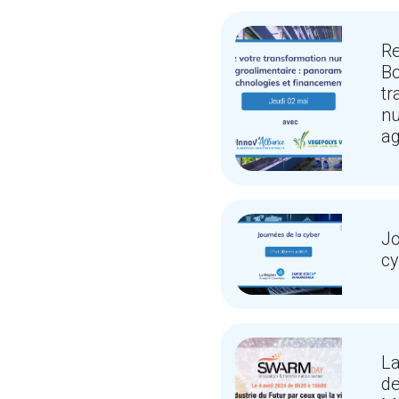
Re
Bo
tr
n
ag
Jo
cy
La
de