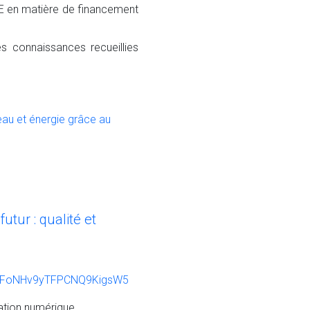
E en matière de financement
s connaissances recueillies
eau et énergie grâce au
utur : qualité et
/4pFoNHv9yTFPCNQ9KigsW5
ation numérique