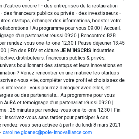
en d'autres encore ! - des entreprises de la restauration
s - des financeurs publics ou privés - des investisseurs -
autres startups, échanger des informations, booster votre
ollaborations ! Au programme pour vous 09:00 | Accueil,
gnage d’un partenariat réussi 09:30 | Rencontres B2B
 par rendez-vous one-to-one 12:30 | Pause déjeuner 13:45
:00 | Fin des RDV et clôture
JE M'INSCRIS
Industries
ective, distributeurs, financeurs publics & privés,
univers bouillonnant des startups et leurs innovations en
ation ? Venez rencontrer en une matinée les startups
crivez-vous vite, compléter votre profil et choisissez de
us intéresse : vous pourrez dialoguer avec elles, et
ynergies ou des partenariats… Au programme pour vous
on AuRA et témoignage d’un partenariat réussi 09:30 |
me : 25 minutes par rendez-vous one-to-one 12:30 | Fin
 : inscrivez-vous sans tarder pour participer à ces
 rendez-vous sera activée à partir du lundi 8 mars 2021
 -
caroline.gloanec@pole-innovalliance.com