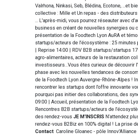
Valrhona, Ninkasi, Seb, Blédina, Ecotone, ...et bi
collective : Mille et Un repas - des distributeur
... L'après-midi, vous pourrez réseauter avec d’
business en créant de nouvelles synergies ou c
présentation de la Foodtech Lyon AuRA et témoi
startups/acteurs de l’écosystème : 25 minutes
| Reprise 14:00 | RDV B2B startups/startups 17
agro-alimentaires, acteurs de la restauration coll
investisseurs…Vous êtes curieux de découvrir l’
phase avec les nouvelles tendances de consomm
de la Foodtech Lyon Auvergne-Rhône-Alpes ! Ins
rencontrer les startups dont l’offre innovante vo
pourquoi pas initier des collaborations, des s
09:00 | Accueil, présentation de la Foodtech Ly
Rencontres B2B startups/acteurs de l’écosystè
des rendez-vous
JE M'INSCRIS
N’attendez plus
rendez-vous B2Biz en 100% digital ! La prise de
Contact
Caroline Gloanec - pôle Innov'Alliance