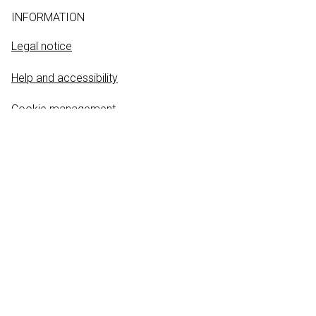
INFORMATION
Legal notice
Help and accessibility
Cookie management
FOLLOW US
INSCRIPTION À LA NEWSLETTER